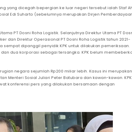
g yang dicegah bepergian ke luar negeri tersebut ialah Staf Ah
Sosial Edi Suharto (sebelumnya merupakan Dirjen Pemberdayaa
a PT Dosni Roha Logistik. Selanjutnya Direktur Utama PT Dos
ker dan Direktur Operasional PT Dosni Roha Logistik tahun 2021-
 sempat dipanggil penyidik KPK untuk dilakukan pemeriksaan.
ang dan dua korporasi sebagai tersangka. KPK belum membeberk
gian negara sejumlah Rp200 miliar lebih. Kasus ini merupakan
n Menteri Sosial Juliari Peter Batubara dan kawan-kawan. KPK
ewat konferensi pers yang dilakukan bersamaan dengan