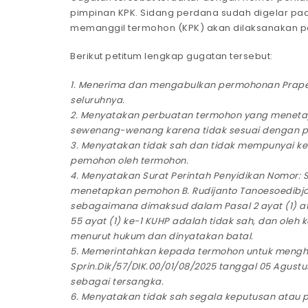
pimpinan KPK. Sidang perdana sudah digelar pa
memanggil termohon (KPK) akan dilaksanakan pa
Berikut petitum lengkap gugatan tersebut:
1. Menerima dan mengabulkan permohonan Praper
seluruhnya.
2. Menyatakan perbuatan termohon yang menet
sewenang-wenang karena tidak sesuai dengan p
3. Menyatakan tidak sah dan tidak mempunyai 
pemohon oleh termohon.
4. Menyatakan Surat Perintah Penyidikan Nomor: S
menetapkan pemohon B. Rudijanto Tanoesoedibjo 
sebagaimana dimaksud dalam Pasal 2 ayat (1) at
55 ayat (1) ke-1 KUHP adalah tidak sah, dan ol
menurut hukum dan dinyatakan batal.
5. Memerintahkan kepada termohon untuk menghen
Sprin.Dik/57/DIK.00/01/08/2025 tanggal 05 Agus
sebagai tersangka.
6. Menyatakan tidak sah segala keputusan atau p