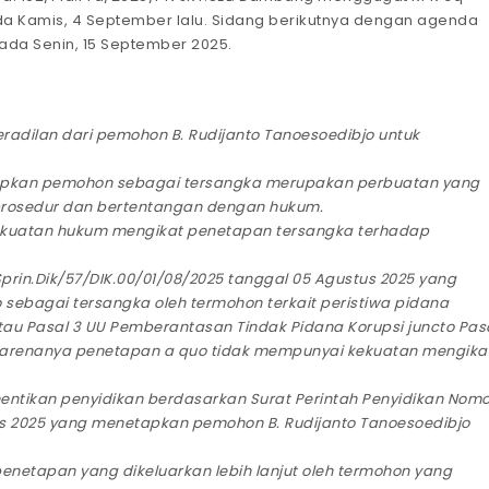
da Kamis, 4 September lalu. Sidang berikutnya dengan agenda
da Senin, 15 September 2025.
adilan dari pemohon B. Rudijanto Tanoesoedibjo untuk
apkan pemohon sebagai tersangka merupakan perbuatan yang
rosedur dan bertentangan dengan hukum.
kekuatan hukum mengikat penetapan tersangka terhadap
prin.Dik/57/DIK.00/01/08/2025 tanggal 05 Agustus 2025 yang
sebagai tersangka oleh termohon terkait peristiwa pidana
au Pasal 3 UU Pemberantasan Tindak Pidana Korupsi juncto Pas
eh karenanya penetapan a quo tidak mempunyai kekuatan mengika
tikan penyidikan berdasarkan Surat Perintah Penyidikan Nomo
tus 2025 yang menetapkan pemohon B. Rudijanto Tanoesoedibjo
enetapan yang dikeluarkan lebih lanjut oleh termohon yang