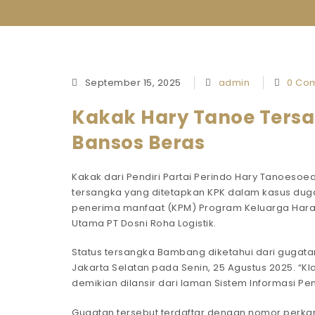
September 15, 2025
admin
0 Co
Kakak Hary Tanoe Tersa
Bansos Beras
Kakak dari Pendiri Partai Perindo Hary Tanoesoe
tersangka yang ditetapkan KPK dalam kasus duga
penerima manfaat (KPM) Program Keluarga Har
Utama PT Dosni Roha Logistik.
Status tersangka Bambang diketahui dari gugata
Jakarta Selatan pada Senin, 25 Agustus 2025. “Kl
demikian dilansir dari laman Sistem Informasi Pen
Gugatan tersebut terdaftar dengan nomor perka