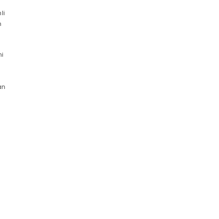
li
n
ni
an