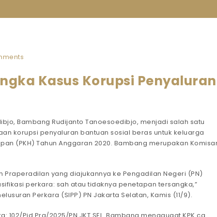
mments
ngka Kasus Korupsi Penyaluran
dibjo, Bambang Rudijanto Tanoesoedibjo, menjadi salah satu
an korupsi penyaluran bantuan sosial beras untuk keluarga
apan (PKH) Tahun Anggaran 2020. Bambang merupakan Komisar
n Praperadilan yang diajukannya ke Pengadilan Negeri (PN)
asifikasi perkara: sah atau tidaknya penetapan tersangka,”
elusuran Perkara (SIPP) PN Jakarta Selatan, Kamis (11/9).
ra: 102/Pid.Pra/2025/PN JKT.SEL. Bambang menggugat KPK cq