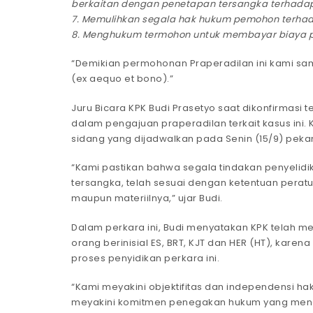
berkaitan dengan penetapan tersangka terhada
7. Memulihkan segala hak hukum pemohon terhada
8. Menghukum termohon untuk membayar biaya pe
“Demikian permohonan Praperadilan ini kami sa
(ex aequo et bono).”
Juru Bicara KPK Budi Prasetyo saat dikonfirma
dalam pengajuan praperadilan terkait kasus ini
sidang yang dijadwalkan pada Senin (15/9) pekan
“Kami pastikan bahwa segala tindakan penyelid
tersangka, telah sesuai dengan ketentuan perat
maupun materiilnya,” ujar Budi.
Dalam perkara ini, Budi menyatakan KPK telah m
orang berinisial ES, BRT, KJT dan HER (HT), kare
proses penyidikan perkara ini.
“Kami meyakini objektifitas dan independensi ha
meyakini komitmen penegakan hukum yang mend