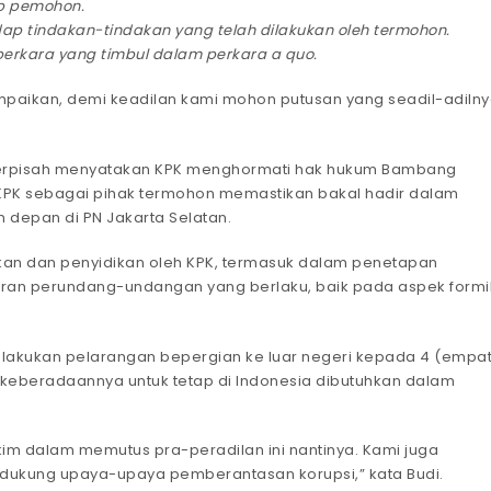
p pemohon.
p tindakan-tindakan yang telah dilakukan oleh termohon.
rkara yang timbul dalam perkara a quo.
mpaikan, demi keadilan kami mohon putusan yang seadil-adiln
si terpisah menyatakan KPK menghormati hak hukum Bambang
. KPK sebagai pihak termohon memastikan bakal hadir dalam
 depan di PN Jakarta Selatan.
ikan dan penyidikan oleh KPK, termasuk dalam penetapan
uran perundang-undangan yang berlaku, baik pada aspek formi
elakukan pelarangan bepergian ke luar negeri kepada 4 (empa
na keberadaannya untuk tetap di Indonesia dibutuhkan dalam
kim dalam memutus pra-peradilan ini nantinya. Kami juga
ukung upaya-upaya pemberantasan korupsi,” kata Budi.