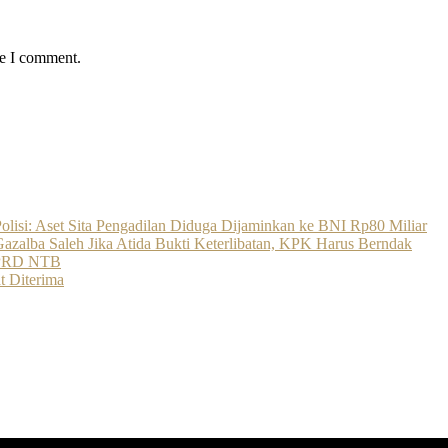
me I comment.
olisi: Aset Sita Pengadilan Diduga Dijaminkan ke BNI Rp80 Miliar
zalba Saleh Jika Atida Bukti Keterlibatan, KPK Harus Berndak
 DPRD NTB
t Diterima