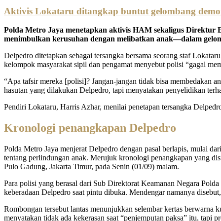
Aktivis Lokataru ditangkap buntut gelombang demons
Polda Metro Jaya menetapkan aktivis HAM sekaligus Direktur E
menimbulkan kerusuhan dengan melibatkan anak—dalam gelomba
Delpedro ditetapkan sebagai tersangka bersama seorang staf Lokataru 
kelompok masyarakat sipil dan pengamat menyebut polisi “gagal mem
“Apa tafsir mereka [polisi]? Jangan-jangan tidak bisa membedakan an
hasutan yang dilakukan Delpedro, tapi menyatakan penyelidikan terha
Pendiri Lokataru, Harris Azhar, menilai penetapan tersangka Delped
Kronologi penangkapan Delpedro
Polda Metro Jaya menjerat Delpedro dengan pasal berlapis, mulai d
tentang perlindungan anak. Merujuk kronologi penangkapan yang disu
Pulo Gadung, Jakarta Timur, pada Senin (01/09) malam.
Para polisi yang berasal dari Sub Direktorat Keamanan Negara Polda
keberadaan Delpedro saat pintu dibuka. Mendengar namanya disebut
Rombongan tersebut lantas menunjukkan selembar kertas berwarna k
menyatakan tidak ada kekerasan saat “penjemputan paksa” itu, tapi 