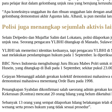
para pelajar ikut dalam gelombang unjuk rasa yang berujung kerusuha
“Apa koneksinya unggahan itu dan ribuan unggahan lain dengan ana
gelombang demonstrasi akhir Agustus lalu. Alhasil, ia pun menilai 
Polisi juga menangkap sejumlah aktivis la
Selain Delpedro dan Mujaffar Salim dari Lokataru, polisi dilapor
unjuk rasa. Seorang pengacara YLBHI ditangkap di Manado, Sulawesi 
YLBHI tak memerinci identitas keduanya, tapi pengacara YLBHI di M
saat melakukan pendampingan hukum pada 1 September. Ia diperiksa h
BBC News Indonesia menghubungi Juru Bicara Mabes Polri untuk men
Husein, yang ditangkap di Bali pada 1 September, sekitar pukul 23.
Gejayan Memanggil adalah gerakan kolektif demonstrasi mahasiswa da
demonstrasi mahasiswa menentang Orde Baru pada 1998.
Penangkapan Syahdan dikonfirmasi salah saeorang admin gerakan kole
Kekerasan (Kontras) mencatat 20 orang hilang yang belum diketahui
Sebanyak 13 orang yang sempat dilaporkan hilang belakangan telah 
wenang serta proses hukum yang tidak sesuai prosedur”.