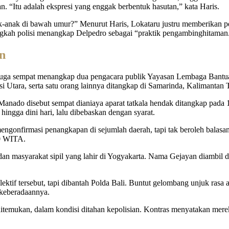
n. “Itu adalah ekspresi yang enggak berbentuk hasutan,” kata Haris.
k-anak di bawah umur?” Menurut Haris, Lokataru justru memberikan p
langkah polisi menangkap Delpedro sebagai “praktik pengambinghitama
in
kan juga sempat menangkap dua pengacara publik Yayasan Lembaga Ban
Utara, serta satu orang lainnya ditangkap di Samarinda, Kalimantan 
anado disebut sempat dianiaya aparat tatkala hendak ditangkap pada 1
ingga dini hari, lalu dibebaskan dengan syarat.
gonfirmasi penangkapan di sejumlah daerah, tapi tak beroleh balas
00 WITA.
n masyarakat sipil yang lahir di Yogyakarta. Nama Gejayan diambil da
ktif tersebut, tapi dibantah Polda Bali. Buntut gelombang unjuk ras
 keberadaannya.
ditemukan, dalam kondisi ditahan kepolisian. Kontras menyatakan mer