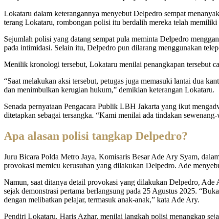
Lokataru dalam keterangannya menyebut Delpedro sempat menanyaka
terang Lokataru, rombongan polisi itu berdalih mereka telah memili
Sejumlah polisi yang datang sempat pula meminta Delpedro mengganti
pada intimidasi. Selain itu, Delpedro pun dilarang menggunakan tele
Menilik kronologi tersebut, Lokataru menilai penangkapan tersebut 
“Saat melakukan aksi tersebut, petugas juga memasuki lantai dua k
dan menimbulkan kerugian hukum,” demikian keterangan Lokataru.
Senada pernyataan Pengacara Publik LBH Jakarta yang ikut mengadvok
ditetapkan sebagai tersangka. “Kami menilai ada tindakan sewenang-w
Apa alasan polisi tangkap Delpedro?
Juru Bicara Polda Metro Jaya, Komisaris Besar Ade Ary Syam, dalam
provokasi memicu kerusuhan yang dilakukan Delpedro. Ade menyebu
Namun, saat ditanya detail provokasi yang dilakukan Delpedro, Ade 
sejak demonstrasi pertama berlangsung pada 25 Agustus 2025. “Bukan
dengan melibatkan pelajar, termasuk anak-anak,” kata Ade Ary.
Pendiri Lokataru, Haris Azhar, menilai langkah polisi menangkap se