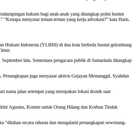
endampingan hukum bagi anak-anak yang ditangkap polisi buntut
n.” “Kenapa menyasar teman-teman yang kerja advokasi?” kata Haris.
tuan Hukum Indonesia (YLBHI) di dua kota berbeda buntut gelombang
Timur.
 September lalu. Sementara pengacara publik di Samarinda ditangkap
an. Penangkapan juga menyasar aktivis Gejayan Memanggil, Syahdan
ri nama jalan setempat yang merupakan lokasi ikonik saat
a akhir Agustus, Komisi untuk Orang Hilang dan Korban Tindak
eka “ditahan secara rahasia dan mengalami penangkapan sewenang-