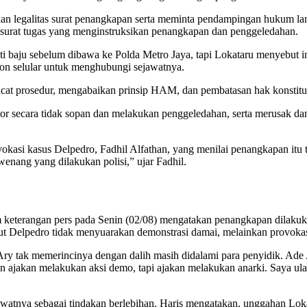
n legalitas surat penangkapan serta meminta pendampingan hukum lan
ki surat tugas yang menginstruksikan penangkapan dan penggeledahan.
 baju sebelum dibawa ke Polda Metro Jaya, tapi Lokataru menyebut in
pon selular untuk menghubungi sejawatnya.
cacat prosedur, mengabaikan prinsip HAM, dan pembatasan hak konstitu
antor secara tidak sopan dan melakukan penggeledahan, serta merusak
asi kasus Delpedro, Fadhil Alfathan, yang menilai penangkapan itu ti
enang yang dilakukan polisi,” ujar Fadhil.
 keterangan pers pada Senin (02/08) mengatakan penangkapan dilakuk
t Delpedro tidak menyuarakan demonstrasi damai, melainkan provokas
Ary tak memerincinya dengan dalih masih didalami para penyidik. Ade
 ajakan melakukan aksi demo, tapi ajakan melakukan anarki. Saya ulan
jawatnya sebagai tindakan berlebihan. Haris mengatakan, unggahan Lo