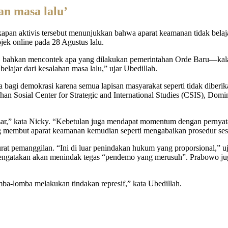
an masa lalu’
apan aktivis tersebut menunjukkan bahwa aparat keamanan tidak belaj
k online pada 28 Agustus lalu.
a, bahkan mencontek apa yang dilakukan pemerintahan Orde Baru—kala 
belajar dari kesalahan masa lalu,” ujar Ubedillah.
ya bagi demokrasi karena semua lapisan masyarakat seperti tidak dibe
han Sosial Center for Strategic and International Studies (CSIS), Domi
esar,” kata Nicky. “Kebetulan juga mendapat momentum dengan pernyat
ang membut aparat keamanan kemudian seperti mengabaikan prosedur se
at pemanggilan. “Ini di luar penindakan hukum yang proporsional,” uj
engatakan akan menindak tegas “pendemo yang merusuh”. Prabowo juga
ba-lomba melakukan tindakan represif,” kata Ubedillah.