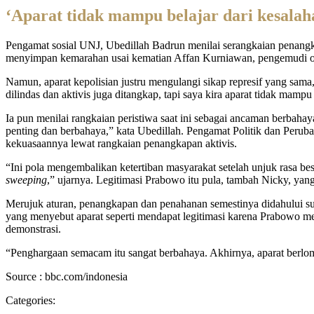
‘Aparat tidak mampu belajar dari kesalah
Pengamat sosial UNJ, Ubedillah Badrun menilai serangkaian penangk
menyimpan kemarahan usai kematian Affan Kurniawan, pengemudi oje
Namun, aparat kepolisian justru mengulangi sikap represif yang sam
dilindas dan aktivis juga ditangkap, tapi saya kira aparat tidak mampu 
Ia pun menilai rangkaian peristiwa saat ini sebagai ancaman berbaha
penting dan berbahaya,” kata Ubedillah. Pengamat Politik dan Peruba
kekuasaannya lewat rangkaian penangkapan aktivis.
“Ini pola mengembalikan ketertiban masyarakat setelah unjuk rasa b
sweeping
,” ujarnya. Legitimasi Prabowo itu pula, tambah Nicky, y
Merujuk aturan, penangkapan dan penahanan semestinya didahului sur
yang menyebut aparat seperti mendapat legitimasi karena Prabowo m
demonstrasi.
“Penghargaan semacam itu sangat berbahaya. Akhirnya, aparat berlom
Source : bbc.com/indonesia
Categories: