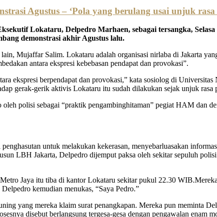
trasi Agustus – ‘Pola yang berulang usai unjuk rasa 
ksekutif Lokataru, Delpedro Marhaen, sebagai tersangka, Selasa
ng demonstrasi akhir Agustus lalu.
lain, Mujaffar Salim. Lokataru adalah organisasi nirlaba di Jakarta ya
bedakan antara ekspresi kebebasan pendapat dan provokasi”.
tara ekspresi berpendapat dan provokasi,” kata sosiolog di Universitas
dap gerak-gerik aktivis Lokataru itu sudah dilakukan sejak unjuk rasa 
ro oleh polisi sebagai “praktik pengambinghitaman” pegiat HAM dan de
ari penghasutan untuk melakukan kekerasan, menyebarluasakan informa
sun LBH Jakarta, Delpedro dijemput paksa oleh sekitar sepuluh polisi
 Metro Jaya itu tiba di kantor Lokataru sekitar pukul 22.30 WIB.Mer
, Delpedro kemudian menukas, “Saya Pedro.”
uning yang mereka klaim surat penangkapan. Mereka pun meminta Del
prosesnya disebut berlangsung tergesa-gesa dengan pengawalan enam mo