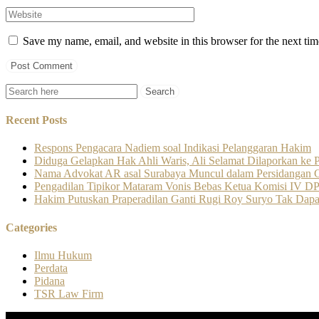
Save my name, email, and website in this browser for the next ti
Recent Posts
Respons Pengacara Nadiem soal Indikasi Pelanggaran Hakim
Diduga Gelapkan Hak Ahli Waris, Ali Selamat Dilaporkan ke P
Nama Advokat AR asal Surabaya Muncul dalam Persidangan Ga
Pengadilan Tipikor Mataram Vonis Bebas Ketua Komisi IV
Hakim Putuskan Praperadilan Ganti Rugi Roy Suryo Tak Dapa
Categories
Ilmu Hukum
Perdata
Pidana
TSR Law Firm